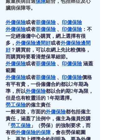
嚴重疾病自選
保障
組合，包括癌症及心
臟病保障等。
外傭保險
或者
菲傭保險
 、
印傭保險
外傭保險
或者
菲傭保險
 、
印傭保險
：不
一定經僱傭中心購買，網上選擇有很
多，
外傭保險邊間好
或者
外傭保險邊間
好
？購買前，可以在網上先比較價格，
而購買時要看清楚保單細節。
外傭保險
或者
菲傭保險
 、
印傭保險
 涵蓋
範圍
外傭保險
或者
菲傭保險
 、
印傭保險
價格
有平有貴，一份僱傭合約都以2年期為
準，所以
外傭保險
都以合約期2年為限，
但是也有較靈活的 1年期選擇。
勞工保險
的僱主責任
一般來說，市面的
外傭保險
都包括僱主
責任，涵蓋了法例中，僱主為僱員投購 
「
勞工保險
」（勞保）的強制要求，而
有些
外傭保險
的
保障
，會在勞保範圍
上，再加上標準合約列明為，要為外傭