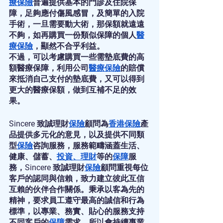
療保險
普遍提供基本的門診及住院保
障，足夠應付傷風感冒，及簡單的入院
手術，一旦需要動大術，那保額就遠遠
不夠，如再購買一份類似保障的個人
醫
療保險
，顯然不合乎利益。
不過，可以考慮購買一些需墊底費的高
額醫療保障，利用公司
醫療保險
的賠償
來抵消自己支付的墊底費，又可以得到
更大的醫療保額，做到互補不足的效
果。
Sincere 致誠理財
保險
顧問為
香港保險
產
品提供多元化的意見，以及提供不同類
型
保險
咨詢服務，服務範疇涵蓋生活、
健康、儲蓄、
投資
、
理財
等的
保障
服
務，Sincere 致誠理財
保險
顧問重視每位
客戶的認同與信賴，致力建立彼此互信
互賴的伙伴合作關係。秉承以客為先的
精神，要求員工遵守最高的誠信和行為
標準，以專業、務實、貼心的服務支持
不同客戶的
保障
需求。所以會持續專業