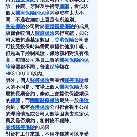
診、住院、牙醫及手術等
保障
，看似與
個人
醫療保險
的
保障
內容沒有太大不
同，不過在細節上還是有所差別。
香港保險
公司對於
團體醫療保險
的成員
核保會較個人
醫療保險
來得寬鬆，如公
司人數超過某定數目，
香港保險
公司更
可接受投保時無需同事提供健康申報，
但是為了控制風險，保險額相對沒有很
高，每間公司為員工買的
醫療保險
的
保
障
範圍都不同，普遍
保障
額在
HK$100,000以內。
另外，個人
醫療保險
與團體
醫療保險
最
大的不同是，市場上個人
醫療保險
大多
屬於長期合約，條款上會提供保證續保
的
保障
，而
團體醫療保險
屬於一般
保險
合約，每年
香港保險
公司都會視乎公司
的理賠情況或公司人數等因素去決定保
費及是否續約，相對較不穩陣。
團體醫療保險
的局限
對於打工仔來說，不用花錢就可以享受