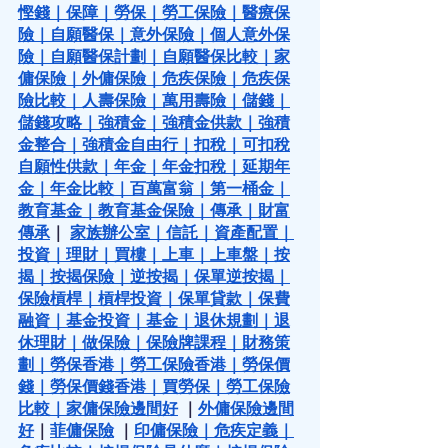
慳錢
｜
保障
｜
勞保
｜
勞工保險
｜
醫療保
險
｜
自願醫保
｜
意外保險
｜
個人意外保
險
｜
自願醫保計劃
｜
自願醫保比較
｜
家
傭保險
｜
外傭保險
｜
危疾保險
｜
危疾保
險比較
｜
人壽保險
｜
萬用壽險
｜
儲錢
｜
儲錢攻略
｜
強積金
｜
強積金供款
｜
強積
金整合
｜
強積金自由行
｜
扣稅
｜
可扣稅
自願性供款
｜
年金
｜
年金扣稅
｜
延期年
金
｜
年金比較
｜
百萬富翁
｜
第一桶金
｜
教育基金
｜
教育基金保險
｜
傳承
｜
財富
傳承
｜ 
家族辦公室
｜
信託
｜
資產配置
｜
投資
｜
理財
｜
買樓
｜
上車
｜
上車盤
｜
按
揭
｜
按揭保險
｜
逆按揭
｜
保單逆按揭
｜
保險槓桿
｜
槓桿投資
｜
保單貸款
｜
保費
融資
｜
基金投資
｜
基金
｜
退休規劃
｜
退
休理財
｜
做保險
｜
保險牌課程
｜
財務策
劃
｜
勞保香港
｜
勞工保險香港
｜
勞保價
錢
｜
勞保價錢香港
｜
買勞保
｜
勞工保險
比較
｜
家傭保險邊間好
 ｜
外傭保險邊間
好
｜
菲傭保險
 ｜
印傭保險
｜
危疾定義
｜