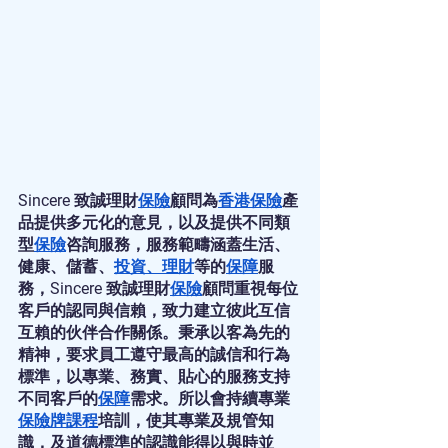
Sincere 致誠理財
保險
顧問為
香港保險
產
品提供多元化的意見，以及提供不同類
型
保險
咨詢服務，服務範疇涵蓋生活、
健康、儲蓄、
投資
、
理財
等的
保障
服
務，Sincere 致誠理財
保險
顧問重視每位
客戶的認同與信賴，致力建立彼此互信
互賴的伙伴合作關係。秉承以客為先的
精神，要求員工遵守最高的誠信和行為
標準，以專業、務實、貼心的服務支持
不同客戶的
保障
需求。所以會持續專業
保險牌課程
培訓，使其專業及規管知
識，及道德標準的認識能得以與時並