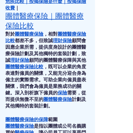
危疾比較
｜
按揭保險是什麼
｜
按揭保險
收費
｜
團體醫療保險
｜
團體醫療
保險比較
對於
團體醫療保險
，相對
團體醫療保險
比較
都差不多，但致誠
理財
保險
顧問會
因應企業所需，提供度身設計的團體醫
療保險計劃及其他獨特的套裝計劃，致
誠
理財
保險
顧問的團體醫療保障與其他
團體醫療保險比較
，既可以企業的角度
表達對僱員的關懷，又能充分迎合身為
僱主的實際需求。可助企業向僱員盡表
關懷，我們會為僱員是業務成功的關
鍵。深入剖析旗下僱員的
保險
需要，從
而提供無微不至的
團體醫療保險
計劃及
其他獨特的套裝計劃。
團體醫療保險
的
保障
範圍
團體醫療保險
是指以團體或公司名義購
買的
醫療保險
，讓公司員工可以享受門