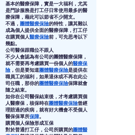
基本的醫療保障，實是一大福利，尤其
是門診服務是打工仔日常使用最多的醫
療保障，藉此可以節省不少開支。
不過，
團體醫療保險
的特性，讓其難以
成為個人提供全面的醫療保障，打工仔
在購買個人
醫療保險
前，可先思考以下
幾點。
公司醫保跟職位不跟人
不少人會認為有公司的團體醫療保障，
就不需要再考慮購買一份個人的
醫療保
險
，但是要知道
團體醫療保險
是提供在
職員工的福利，如果退休或不再在此公
司任職，那你的
團體醫療保險
保障就會
隨之結束。
如你在公司醫保結束後，才考慮購買個
人醫療保，核保時在
團體醫療保險
曾經
理賠過的疾病，就有好大機會不受個人
醫保保單所
保障
。
購買個人保險形成互保
對於普通打工仔，公司所購買的
團體醫