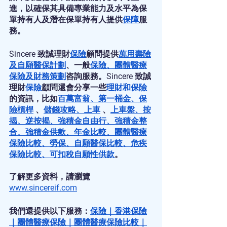
進，以確保其具備專業能力及水平為保
單持有人及潛在保單持有人提供
保障
服
務。
Sincere 致誠理財
保險
顧問提供
萬用壽險
及
自願醫保計劃
、一般
保險
、
團體醫療
保險
及
財務策劃
咨詢服務。Sincere 致誠
理財
保險
顧問還會分享一些
理財
和
保險
的資訊，比如
百萬富翁
、
第一桶金
、
保
險槓桿
 、
儲錢攻略
、
上車
 、
上車盤
、
按
揭
、
逆按揭
、
強積金自由行
、
強積金整
合
、
強積金供款
、
年金比較
、
團體醫療
保險比較
、
勞保
、
自願醫保比較
、
危疾
保險比較
、
可扣稅自願性供款
。
了解更多資料，請瀏覽
www.sincereif.com
我們還提供以下服務：
保險
｜
香港保險
｜
團體醫療保險
｜
團體醫療保險比較
｜