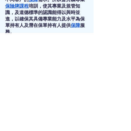
保險牌課程
培訓，使其專業及規管知
識，及道德標準的認識能得以與時並
進，以確保其具備專業能力及水平為保
單持有人及潛在保單持有人提供
保障
服
務。
Sincere 致誠理財
保險
顧問提供
萬用壽險
及
自願醫保計劃
、一般
保險
、
團體醫療
保險
及
財務策劃
咨詢服務。Sincere 致誠
理財
保險
顧問還會分享一些
理財
和
保險
的資訊，比如
百萬富翁
、
第一桶金
、
保
險槓桿
 、
儲錢攻略
、
上車
 、
上車盤
、
按
揭
、
逆按揭
、
強積金自由行
、
強積金整
合
、
強積金供款
、
年金比較
、
團體醫療
保險比較
、
勞保
、
自願醫保比較
、
危疾
保險比較
、
可扣稅自願性供款
。
了解更多資料，請瀏覽
www.sincereif.com