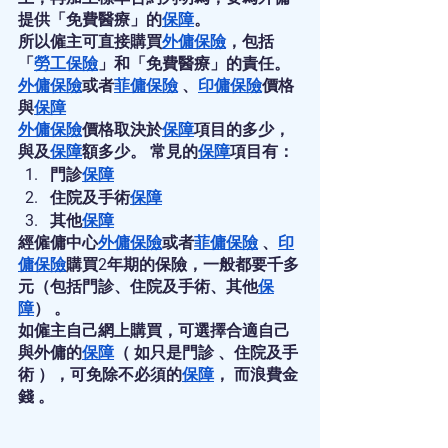
提供「免費醫療」的
保障
。
所以僱主可直接購買
外傭保險
，包括
「
勞工保險
」和「免費醫療」的責任。
外傭保險
或者
菲傭保險
 、
印傭保險
價格
與
保障
外傭保險
價格取決於
保障
項目的多少，
與及
保障
額多少。 常見的
保障
項目有：
門診
保障
住院及手術
保障
其他
保障
經僱傭中心
外傭保險
或者
菲傭保險
 、
印
傭保險
購買2年期的保險，一般都要千多
元（包括門診、住院及手術、其他
保
障
） 。
如僱主自己網上購買，可選擇合適自己
與外傭的
保障
（ 如只是門診 、住院及手
術 ），可免除不必須的
保障
， 而浪費金
錢 。