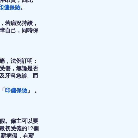
印傭保險
。
，若病況持續，
障自己，同時保
痛，法例訂明：
受傷，無論是否
及牙科急診。而
「
印傭保險
」，
假。僱主可以要
最初受僱的12個
有薪病假，有薪