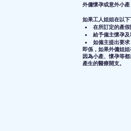
外傭懷孕或意外小產
如果工人姐姐在以下
在所訂定的產假
給予僱主懷孕及
如僱主提出要求
即係，如果外傭姐姐
因為小產、懷孕等都
產生的醫療開支。