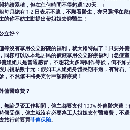
間持續累積，但在任何時間不得超過120天。」
姐每月總有 1-2 日表示不適，不願看醫生，亦只選擇在
主的你不妨主動提出帶姐姐去睇醫生！
公立好？
傭等沒有享用公立醫院的福利，就大錯特錯了！只要外傭
，同樣可以以本地居民的價錢享用公立醫療福利（急症室：
如果菲傭姐姐只是普通感冒，不想花太多時間作等候，倒不如
後只補貼數十元；假如工人姐姐身體長期不適，有腎石、
診，不然僱主將要支付巨額醫療費！
外傭醫療費？
，無論是否工作期間，僱主都要支付 100% 外傭醫療費
時候受傷，僱主就沒有必要為工人姐姐支付醫療費，不過
去旅行前要買
菲傭保險
。