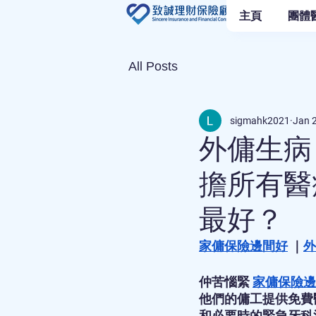
主頁
團體
All Posts
sigmahk2021
Jan 
外傭生病
擔所有醫
最好？
家傭保險邊間好
 ｜
外
仲苦惱緊 
家傭保險邊
他們的傭工提供免費
和必要時的緊急牙科