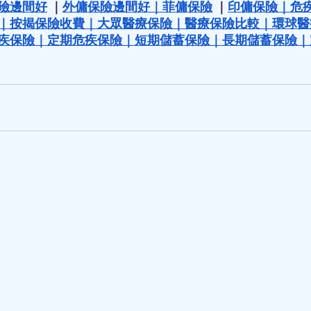
險邊間好
 ｜
外傭保險邊間好
｜
菲傭保險
 ｜
印傭保險
｜
危
｜
按揭保險收費
｜
大眾醫療保險
｜
醫療保險比較
｜
環球醫
疾保險
｜
定期危疾保險
｜
短期儲蓄保險
｜
長期儲蓄保險
｜