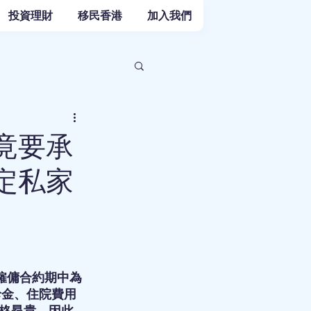
投資理財
移民香港
加入我們
竟要承
定私家
僱傭合約期中為
診金、住院費用
格昂貴，因此