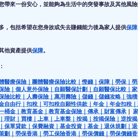
您帶來一份安心，並能夠為生活中的突發事故及其他風險
多，包括希望在您身故或失去賺錢能力後為家人提供
保障
其他資產提供
保障
。
：
體醫療保險
｜
團體醫療保險比較
｜
慳錢
｜
保障
｜
勞保
｜
勞
保險
｜
個人意外保險
｜
自願醫保計劃
｜
自願醫保比較
｜
家
保險比較
｜
人壽保險
｜
萬用壽險
｜
儲錢
｜
儲錢攻略
｜
強積
金自由行
｜
扣稅
｜
可扣稅自願性供款
｜
年金
｜
年金扣稅
｜
一桶金
｜
教育基金
｜
教育基金保險
｜
傳承
｜
財富傳承
｜ 
｜
理財
｜
買樓
｜
上車
｜
上車盤
｜
按揭
｜
按揭保險
｜
逆按揭
｜
保單貸款
｜
保費融資
｜
基金投資
｜
基金
｜
退休規劃
｜
退
策劃
｜
勞保香港
｜
勞工保險香港
｜
勞保價錢
｜
勞保價錢香