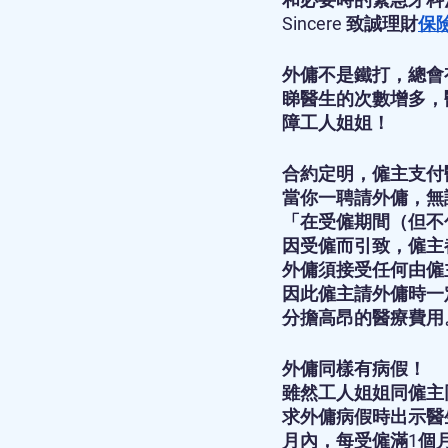
Sincere 致誠理財
保
外傭不是鐵打，總會
睇醫生的次數增多，
障工人姐姐！
合約定明，僱主支付
當你一聘請外傭，無
「在受僱期間（但不
因受僱而引致，僱主
外傭須接受任何由僱
因此僱主請外傭時一
分擔高昂的醫療費用
外傭同樣有病假！
雖然工人姐姐同僱主
求外傭病假時出示醫
月內，每受僱滿1個