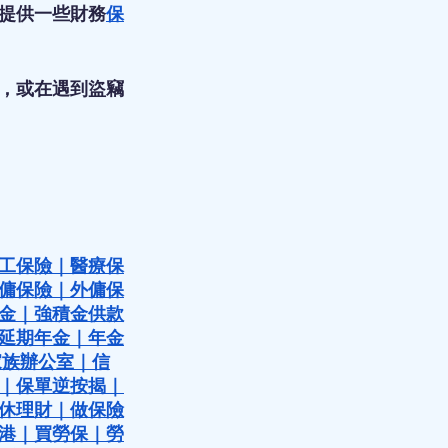
提供一些財務
保
，或在遇到盜竊
工保險
｜
醫療保
傭保險
｜
外傭保
金
｜
強積金供款
延期年金
｜
年金
家族辦公室
｜
信
｜
保單逆按揭
｜
休理財
｜
做保險
港
｜
買勞保
｜
勞