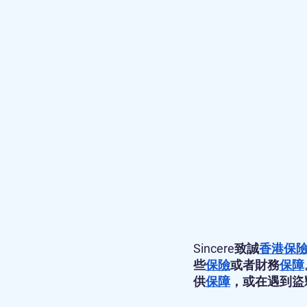
Sincere致誠
香港保
些
保險
或者財務
保障
供
保障
，或在遇到盜