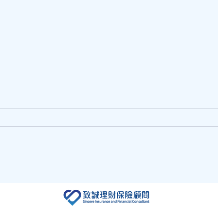
情人
情人節即將到來，送花訂花推
介!!