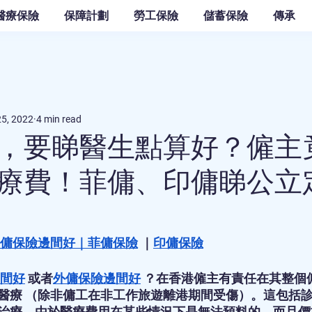
醫療保險
保障計劃
勞工保險
儲蓄保險
傳承
25, 2022
4 min read
，要睇醫生點算好？僱主
療費！菲傭、印傭睇公立
傭保險邊間好
｜
菲傭保險
 ｜
印傭保險
間好
 或者
外傭保險邊間好
 ？在香港僱主有責任在其整個
醫療 （除非傭工在非工作旅遊離港期間受傷）。這包括
治療。由於醫療費用在某些情況下是無法預料的，而且價