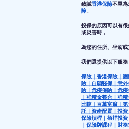
致誠
香港保險
不單為
障
。
投保的原因可以有很
或災害時，
為您的住所、坐駕或
我們還提供以下服務
保險
｜
香港保險
｜
團
險
｜
自願醫保
｜
意外
險
｜
危疾保險
｜
危疾
｜
強積金整合
｜
強積
比較
｜
百萬富翁
｜
第
託
｜
資產配置
｜
投資
保險槓桿
｜
槓桿投資
｜
保險牌課程
｜
財務