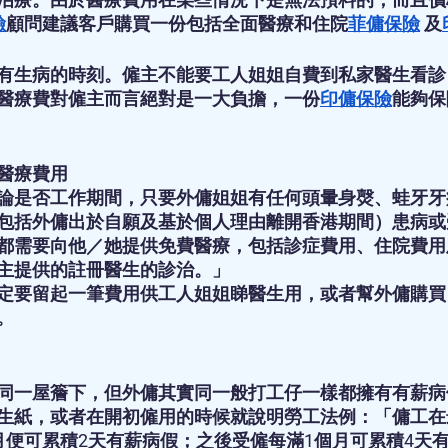
險
顧問建議客戶購買一份包括全面醫療和住院
菲傭保險
 及
有生病的時刻。僱主不能要工人姐姐自費到私家醫生看診
醫療費對僱主而言絕對是一大負擔，一份
印傭保險
能夠保
醫療費用
論是否工作期間，只要外傭姐姐有任何頭暈身㷫、蛙牙牙
包括外傭出於自願及基於個人理由離開香港期間）患病或
都需要向他／她提供免費醫療，包括診症費用、住院費用
主提供的註冊醫生的診治。」
定要留起一筆費用供工人姐姐睇醫生用，或者幫外傭購買
。
同一屋簷下，但外傭其實同一般打工仔一樣都擁有有薪病
生紙，或者在開初僱用的時候就說明勞工法例：「傭工在
月便可累積2天有薪病假；之後受僱每滿1個月可累積4天