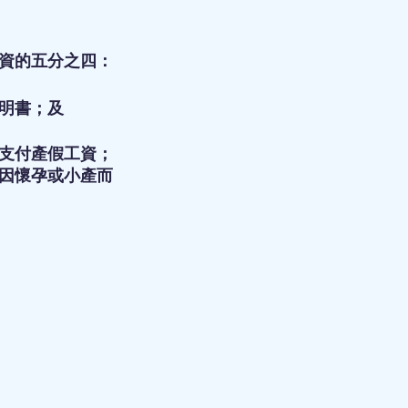
資的五分之四：
明書；及
支付產假工資；
因懷孕或小產而