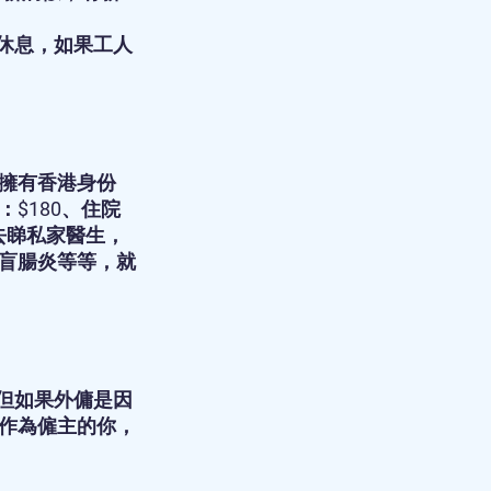
家休息，如果工人
擁有香港身份
$180、住院
去睇私家醫生，
盲腸炎等等，就
！但如果外傭是因
作為僱主的你，