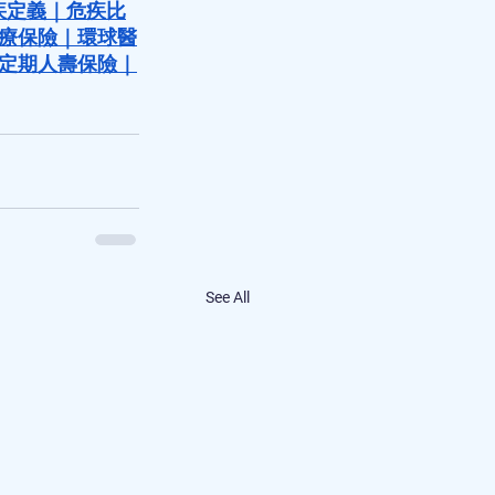
疾定義
｜
危疾比
療保險
｜
環球醫
定期人壽保險
｜
See All