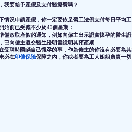
，我要給予產假及支付醫療費嗎？
下情況申請產假，你一定要依足勞工法例支付每日平均工
開始前已受僱不少於40個星期；
準備放取產假的通知，例如向僱主出示證實懷孕的醫生證
，已向僱主遞交醫生證明書說明其預產期
在受聘時隱瞞自己懷孕的事，作為僱主的你沒有必要為其
未必在
印傭保險
保障之內，你或者要為工人姐姐負責一切