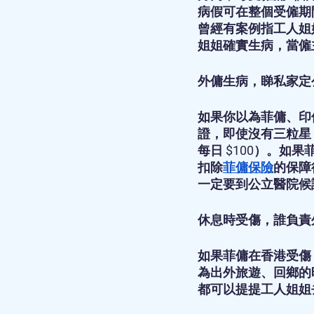
病假可在整個受僱期
曾經有案例指工人姐
姐姐確實生病，當僱
外傭生病，睇私家定
如果你以為菲傭、印
證，即使沒有三粒星
每日 $100）。
扣除
菲傭保險
的保障
一定要到公立醫院候
休息時受傷，誰負責
如果菲傭在香港受傷
為出外旅遊、回鄉的
都可以提提工人姐姐